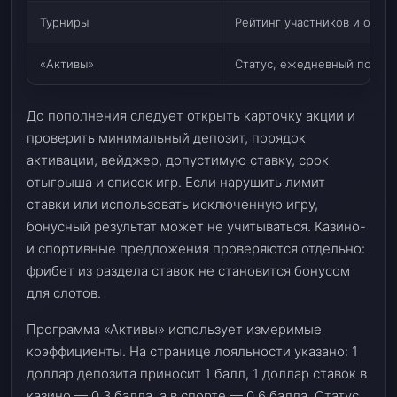
Турниры
Рейтинг участников и объя
«Активы»
Статус, ежедневный подарок
До пополнения следует открыть карточку акции и
проверить минимальный депозит, порядок
активации, вейджер, допустимую ставку, срок
отыгрыша и список игр. Если нарушить лимит
ставки или использовать исключенную игру,
бонусный результат может не учитываться. Казино-
и спортивные предложения проверяются отдельно:
фрибет из раздела ставок не становится бонусом
для слотов.
Программа «Активы» использует измеримые
коэффициенты. На странице лояльности указано: 1
доллар депозита приносит 1 балл, 1 доллар ставок в
казино — 0,3 балла, а в спорте — 0,6 балла. Статус