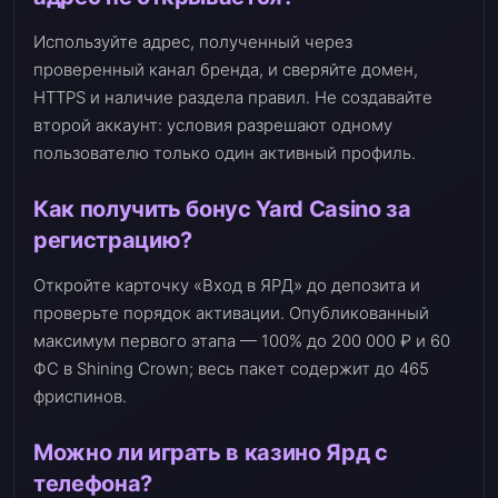
Используйте адрес, полученный через
проверенный канал бренда, и сверяйте домен,
HTTPS и наличие раздела правил. Не создавайте
второй аккаунт: условия разрешают одному
пользователю только один активный профиль.
Как получить бонус Yard Casino за
регистрацию?
Откройте карточку «Вход в ЯРД» до депозита и
проверьте порядок активации. Опубликованный
максимум первого этапа — 100% до 200 000 ₽ и 60
ФС в Shining Crown; весь пакет содержит до 465
фриспинов.
Можно ли играть в казино Ярд с
телефона?