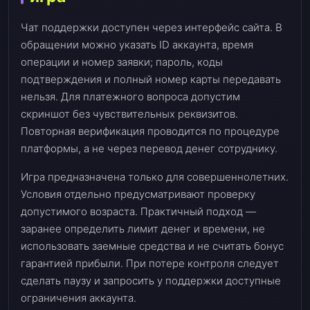
Чат поддержки доступен через интерфейс сайта. В
обращении можно указать ID аккаунта, время
операции и номер заявки; пароль, коды
подтверждения и полный номер карты передавать
нельзя. Для платежного вопроса допустим
скриншот без чувствительных реквизитов.
Повторная верификация проводится по процедуре
платформы, а не через перевод денег сотруднику.
Игра предназначена только для совершеннолетних.
Условия отдельно предусматривают проверку
допустимого возраста. Практичный подход —
заранее определить лимит денег и времени, не
использовать заемные средства и не считать бонус
гарантией прибыли. При потере контроля следует
сделать паузу и запросить у поддержки доступные
ограничения аккаунта.