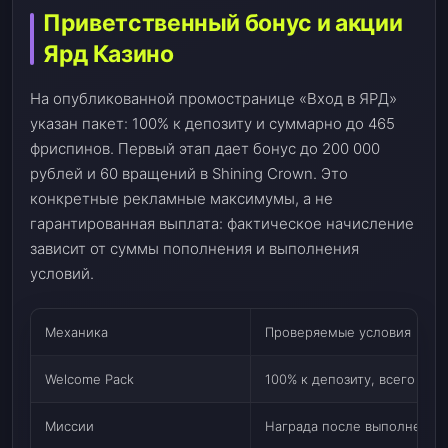
Приветственный бонус и акции
Ярд Казино
На опубликованной промостранице «Вход в ЯРД»
указан пакет: 100% к депозиту и суммарно до 465
фриспинов. Первый этап дает бонус до 200 000
рублей и 60 вращений в Shining Crown. Это
конкретные рекламные максимумы, а не
гарантированная выплата: фактическое начисление
зависит от суммы пополнения и выполнения
условий.
Механика
Проверяемые условия
Welcome Pack
100% к депозиту, всего до 
Миссии
Награда после выполнения 