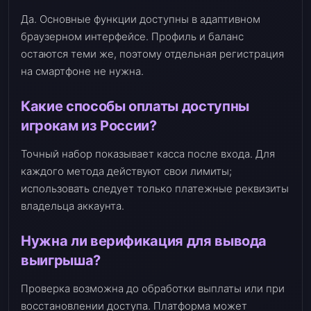
Да. Основные функции доступны в адаптивном
браузерном интерфейсе. Профиль и баланс
остаются теми же, поэтому отдельная регистрация
на смартфоне не нужна.
Какие способы оплаты доступны
игрокам из России?
Точный набор показывает касса после входа. Для
каждого метода действуют свои лимиты;
использовать следует только платежные реквизиты
владельца аккаунта.
Нужна ли верификация для вывода
выигрыша?
Проверка возможна до обработки выплаты или при
восстановлении доступа. Платформа может